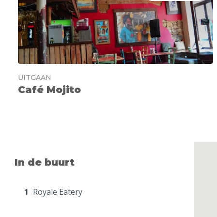
UITGAAN
Café Mojito
In de buurt
1
Royale Eatery