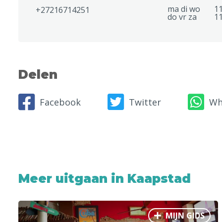
ma di wo
11
+27216714251
do vr za
11
Delen
Facebook
Twitter
Wh
Meer uitgaan in Kaapstad
MIJN GIDS