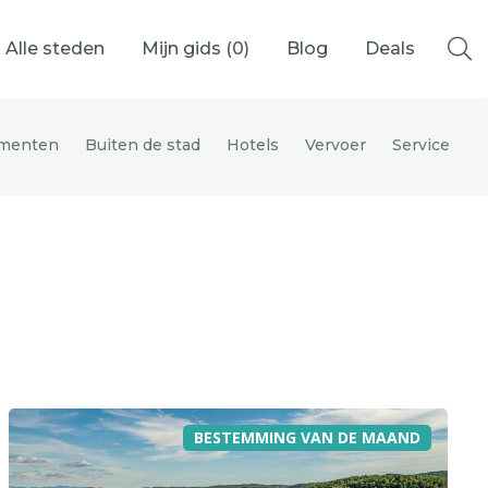
Alle steden
Mijn gids (
0
)
Blog
Deals
menten
Buiten de stad
Hotels
Vervoer
Service
Ålesund
Berlijn
Mechelen
Venetië
adrid
Vancouver
BESTEMMING VAN DE MAAND