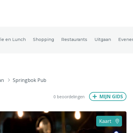
den
fie en Lunch
Shopping
Restaurants
Uitgaan
Evene
ix
Dresden
an
Springbok Pub
Amsterdam
Barcelona
Dubai
Milaan
Singapore
Rome
MIJN GIDS
0 beoordelingen
n
Hong Kong
München
Wenen
Budapest
Bangkok
M
Kaart