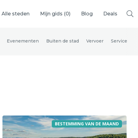
Alle steden
Mijn gids (
0
)
Blog
Deals
Evenementen
Buiten de stad
Vervoer
Service
Ålesund
Berlijn
Mechelen
Venetië
adrid
Vancouver
BESTEMMING VAN DE MAAND