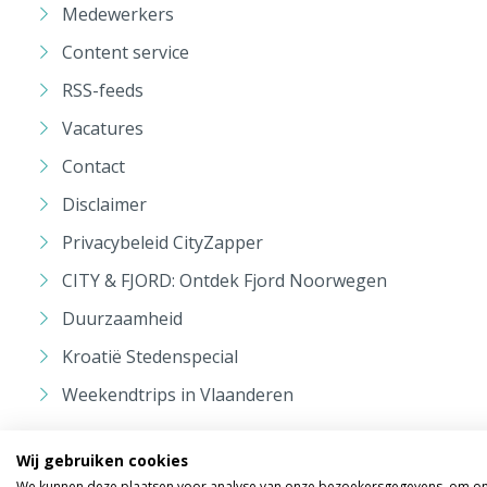
Medewerkers
Content service
RSS-feeds
Vacatures
Contact
Disclaimer
Privacybeleid CityZapper
CITY & FJORD: Ontdek Fjord Noorwegen
Duurzaamheid
Kroatië Stedenspecial
Weekendtrips in Vlaanderen
Wij gebruiken cookies
We kunnen deze plaatsen voor analyse van onze bezoekersgegevens, om onz