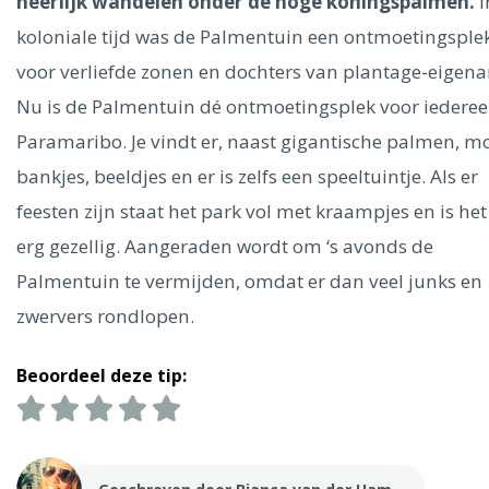
Ålesund
heerlijk wandelen onder de hoge koningspalmen.
I
koloniale tijd was de Palmentuin een ontmoetingsple
voor verliefde zonen en dochters van plantage-eigena
Parijs
Tokio
Amsterdam
Barcelona
Dubai
Milaan
Singapore
Rome
Berlijn
Mechelen
Venetië
Florence
Nu is de Palmentuin dé ontmoetingsplek voor iederee
Dublin
Hong Kong
München
Wenen
Budapest
Bangk
Paramaribo. Je vindt er, naast gigantische palmen, m
Madrid
Vancouver
bankjes, beeldjes en er is zelfs een speeltuintje. Als er
Alles bekijken
feesten zijn staat het park vol met kraampjes en is het
erg gezellig. Aangeraden wordt om ‘s avonds de
Palmentuin te vermijden, omdat er dan veel junks en
zwervers rondlopen.
Beoordeel deze tip: