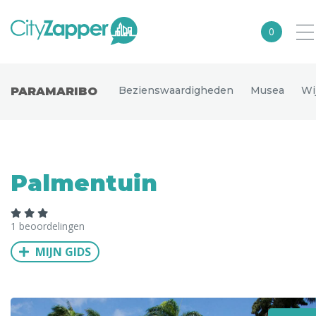
0
Alle steden
Bezienswaardigheden
Musea
Wi
PARAMARIBO
Nederland
België
Duitsland
Palmentuin
Europa
Noord-Amerika
1 beoordelingen
Azië
MIJN GIDS
Andere wereldsteden
Uitgelichte bestemmingen