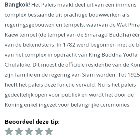
Ålesund
Bangkok!
Het Paleis maakt deel uit van een immens
complex bestaande uit prachtige bouwwerken als
Parijs
Tokio
Amsterdam
Barcelona
Dubai
Milaan
regeringsgebouwen en tempels, waarvan de Wat Phra
Singapore
Rome
Berlijn
Mechelen
Venetië
Florence
Kaew tempel (de tempel van de Smaragd Buddha) éé
Dublin
Hong Kong
München
Wenen
Budapest
Bangk
van de bekendste is. In 1782 werd begonnen met de 
Madrid
Vancouver
van het complex in opdracht van King Buddha Yodfa
Alles bekijken
Chulaloke. Dit moest de officiële residentie van de Kon
zijn familie en de regering van Siam worden. Tot 1925
heeft het paleis deze functie vervuld. Nu is het paleis
gedeeltelijk open voor publiek en wordt het door de
Koning enkel ingezet voor belangrijke ceremonies.
Beoordeel deze tip: