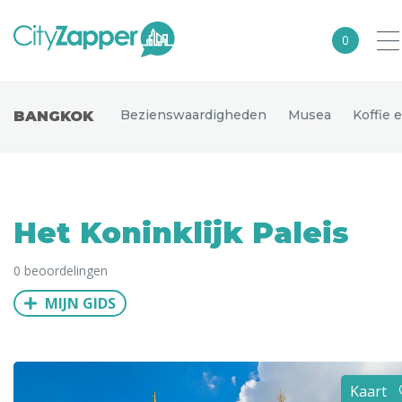
0
Alle steden
Bezienswaardigheden
Musea
Koffie 
BANGKOK
Nederland
België
Duitsland
Het Koninklijk Paleis
Europa
0 beoordelingen
Noord-Amerika
MIJN GIDS
Azië
Andere wereldsteden
Uitgelichte bestemmingen
Kaart