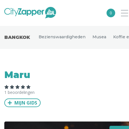
0
Alle steden
Bezienswaardigheden
Musea
Koffie 
BANGKOK
Nederland
België
Duitsland
Maru
Europa
Noord-Amerika
1 beoordelingen
Azië
MIJN GIDS
Andere wereldsteden
Uitgelichte bestemmingen