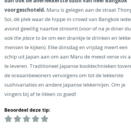
Ålesund
dan ook de allerlekkerste sushi van heel Bangkok
voorgeschoteld.
Maru is gelegen aan de straat Thon
Soi, dé plek waar de hippe in-crowd van Bangkok iede
Parijs
Tokio
Amsterdam
Barcelona
Dubai
Milaan
Singapore
Rome
Berlijn
Mechelen
Venetië
Florence
avond gewillig naartoe stroomt (voor of na je diner du
Dublin
Hong Kong
München
Wenen
Budapest
Bangk
ook
the place to be
om een drankje te drinken en lekke
Madrid
Vancouver
mensen te kijken). Elke dinsdag en vrijdag meert een
Alles bekijken
schip uit Japan aan om aan Maru de meest verse vis 
te leveren. Traditioneel Japanse kooktechnieken tover
de oceaanbewoners vervolgens om tot de lekkerste
sushivariaties en andere Japanse lekkernijen. Om je
vingers bij af te likken zo goed!
Beoordeel deze tip: