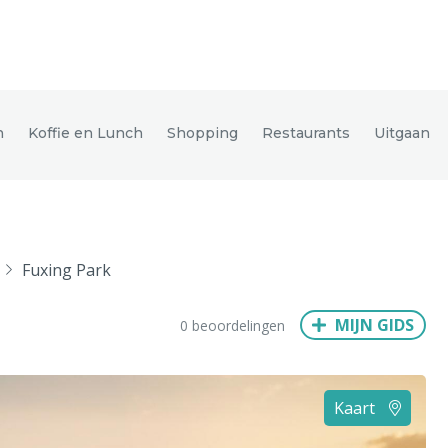
den
n
Koffie en Lunch
Shopping
Restaurants
Uitgaan
ix
Dresden
Fuxing Park
Amsterdam
Barcelona
Dubai
Milaan
Singapore
Rome
MIJN GIDS
0 beoordelingen
n
Hong Kong
München
Wenen
Budapest
Bangkok
M
Kaart