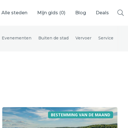
Alle steden
Mijn gids (
0
)
Blog
Deals
Evenementen
Buiten de stad
Vervoer
Service
Ålesund
Berlijn
Mechelen
Venetië
adrid
Vancouver
BESTEMMING VAN DE MAAND