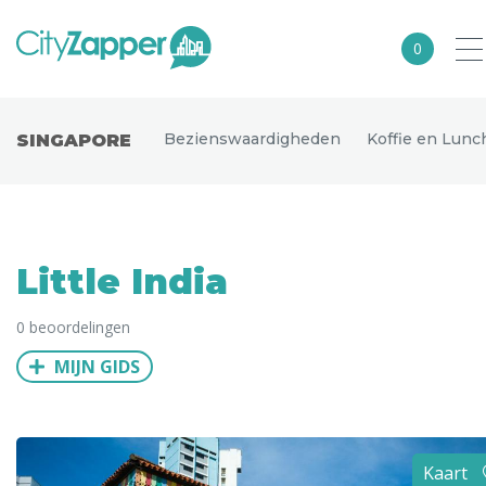
0
Alle steden
Bezienswaardigheden
Koffie en Lunc
SINGAPORE
Nederland
België
Duitsland
Little India
Europa
0 beoordelingen
Noord-Amerika
MIJN GIDS
Azië
Andere wereldsteden
Uitgelichte bestemmingen
Kaart