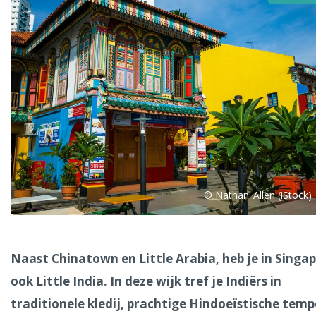
Alle steden
Phoenix
© Nathan_Allen (iStock)
Dresden
Naast Chinatown en Little Arabia, heb je in Singa
ook Little India. In deze wijk tref je Indiërs in
traditionele kledij, prachtige Hindoeïstische temp