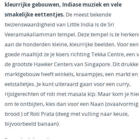
Ålesund
kleurrijke gebouwen, Indiase muziek en vele
smakelijke eettentjes.
De meest bekende
Parijs
Tokio
Amsterdam
Barcelona
Dubai
Milaan
bezienswaardigheid van Little India is de Sri
Singapore
Rome
Berlijn
Mechelen
Venetië
Florence
Veeramakaliamman tempel. Deze tempel is te herke
Dublin
Hong Kong
München
Wenen
Budapest
Bangk
aan de honderden kleine, kleurrijke beelden. Voor een
Madrid
Vancouver
goede maaltijd ze je koers richting Tekka Centre, een 
Alles bekijken
de grootste Hawker Centers van Singapore. Dit drukke
marktgebouw heeft winkels, kraampjes, een markt en 
eetstalletjes. Je kunt uiteraard gaan voor een curry,
rijstgerechten of roti met masala kip. Maar kom je hie
om te ontbijten, kies dan voor een Naan (ovaalvormig
brood ) of Roti Prata (deeg met vulling naar keuze,
bijvoorbeeld banaan).