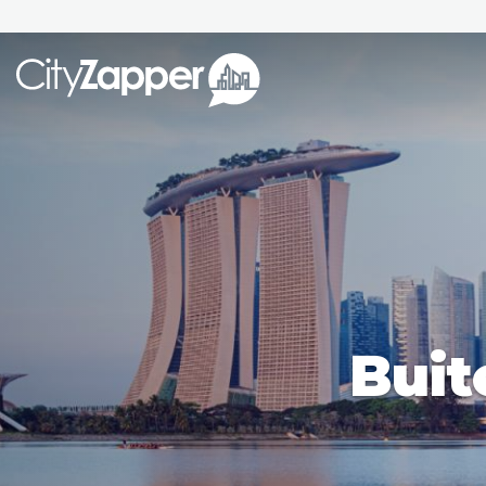
Alle ste
Alle steden
Nederland
België
Duitsland
Phoen
Europa
Buit
Parijs
Tokio
Noord-Amerika
Florence
Dubli
Azië
Alles bekijken
Andere wereldsteden