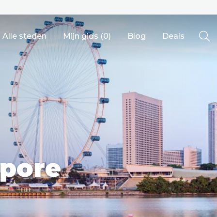
Alle steden
Mijn gids (
0
)
Blog
Deals
Ålesund
apore
Berlijn
Mechelen
Venetië
adrid
Vancouver