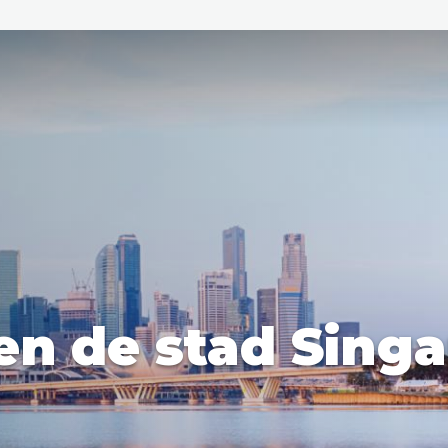
den
ix
Dresden
en de stad Sing
Amsterdam
Barcelona
Dubai
Milaan
Singapore
Rome
n
Hong Kong
München
Wenen
Budapest
Bangkok
M