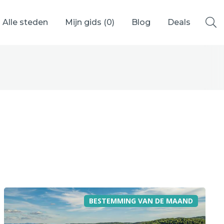
Alle steden
Mijn gids (
0
)
Blog
Deals
Ålesund
Berlijn
Mechelen
Venetië
adrid
Vancouver
BESTEMMING VAN DE MAAND