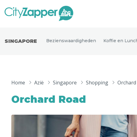
Alle ste
Alle steden
Bezienswaardigheden
Koffie en Lunc
SINGAPORE
Nederland
België
Duitsland
Phoen
Europa
Home
Azië
Singapore
Shopping
Orchard
Parijs
Tokio
Noord-Amerika
Orchard Road
Florence
Dubli
Azië
Alles bekijken
Andere wereldsteden
Uitgelichte bestemmingen