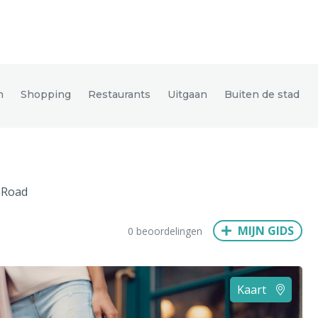
den
h
Shopping
Restaurants
Uitgaan
Buiten de stad
ix
Dresden
 Road
Amsterdam
Barcelona
Dubai
Milaan
Singapore
Rome
MIJN GIDS
0 beoordelingen
n
Hong Kong
München
Wenen
Budapest
Bangkok
M
Kaart