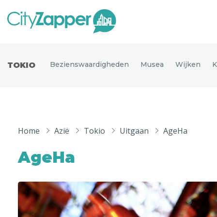
Alle ste
Alle steden
Bezienswaardigheden
Musea
Wijken
K
TOKIO
Nederland
België
Duitsland
Phoen
Europa
Home
Azië
Tokio
Uitgaan
AgeHa
Parijs
Tokio
Noord-Amerika
AgeHa
Florence
Dubli
Azië
Alles bekijken
Andere wereldsteden
Uitgelichte bestemmingen