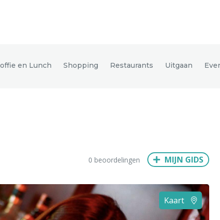
den
offie en Lunch
Shopping
Restaurants
Uitgaan
Eve
ix
Dresden
Amsterdam
Barcelona
Dubai
Milaan
Singapore
Rome
MIJN GIDS
0 beoordelingen
n
Hong Kong
München
Wenen
Budapest
Bangkok
M
Kaart