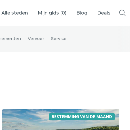
Alle steden
Mijn gids (
0
)
Blog
Deals
nementen
Vervoer
Service
Ålesund
Berlijn
Mechelen
Venetië
adrid
Vancouver
BESTEMMING VAN DE MAAND