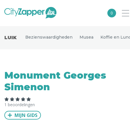
0
Alle steden
Bezienswaardigheden
Musea
Koffie en Lun
LUIK
Nederland
België
Duitsland
Monument Georges
Europa
Simenon
Noord-Amerika
Azië
1 beoordelingen
Andere wereldsteden
MIJN GIDS
Uitgelichte bestemmingen