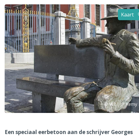
Alle steden
Kaart
Phoenix
Dresden
© WBT JP Remy
Een speciaal eerbetoon aan de schrijver Georges