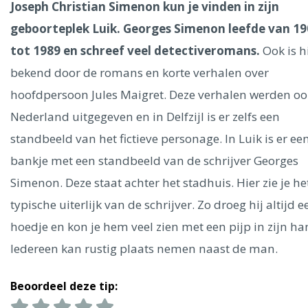
Ålesund
Joseph Christian Simenon kun je vinden in zijn
geboorteplek Luik. Georges Simenon leefde van 19
Parijs
Tokio
Amsterdam
Barcelona
Dubai
Milaan
tot 1989 en schreef veel detectiveromans.
Ook is h
Singapore
Rome
Berlijn
Mechelen
Venetië
Florence
bekend door de romans en korte verhalen over
Dublin
Hong Kong
München
Wenen
Budapest
Bangk
hoofdpersoon Jules Maigret. Deze verhalen werden oo
Madrid
Vancouver
Nederland uitgegeven en in Delfzijl is er zelfs een
Alles bekijken
standbeeld van het fictieve personage. In Luik is er ee
bankje met een standbeeld van de schrijver Georges
Simenon. Deze staat achter het stadhuis. Hier zie je he
typische uiterlijk van de schrijver. Zo droeg hij altijd e
hoedje en kon je hem veel zien met een pijp in zijn ha
Iedereen kan rustig plaats nemen naast de man.
Beoordeel deze tip: