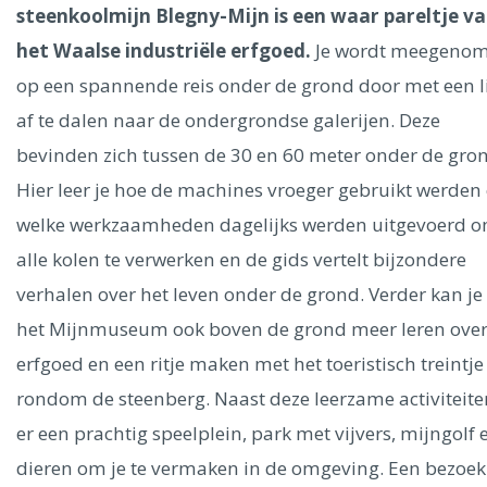
Ålesund
steenkoolmijn Blegny-Mijn is een waar pareltje v
het Waalse industriële erfgoed.
Je wordt meegeno
Parijs
Tokio
Amsterdam
Barcelona
Dubai
Milaan
op een spannende reis onder de grond door met een li
Singapore
Rome
Berlijn
Mechelen
Venetië
Florence
af te dalen naar de ondergrondse galerijen. Deze
Dublin
Hong Kong
München
Wenen
Budapest
Bangk
bevinden zich tussen de 30 en 60 meter onder de gro
Madrid
Vancouver
Hier leer je hoe de machines vroeger gebruikt werden
Alles bekijken
welke werkzaamheden dagelijks werden uitgevoerd 
alle kolen te verwerken en de gids vertelt bijzondere
verhalen over het leven onder de grond. Verder kan je 
het Mijnmuseum ook boven de grond meer leren over
erfgoed en een ritje maken met het toeristisch treintje
rondom de steenberg. Naast deze leerzame activiteite
er een prachtig speelplein, park met vijvers, mijngolf 
dieren om je te vermaken in de omgeving. Een bezoe