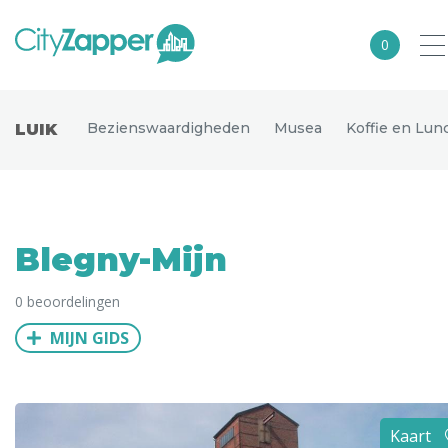
0
Alle steden
Bezienswaardigheden
Musea
Koffie en Lun
LUIK
Nederland
België
Duitsland
Blegny-Mijn
Europa
0 beoordelingen
Noord-Amerika
MIJN GIDS
Azië
Andere wereldsteden
Uitgelichte bestemmingen
Kaart