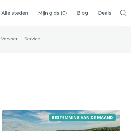
Alle steden
Mijn gids (
0
)
Blog
Deals
Vervoer
Service
Ålesund
Berlijn
Mechelen
Venetië
adrid
Vancouver
BESTEMMING VAN DE MAAND