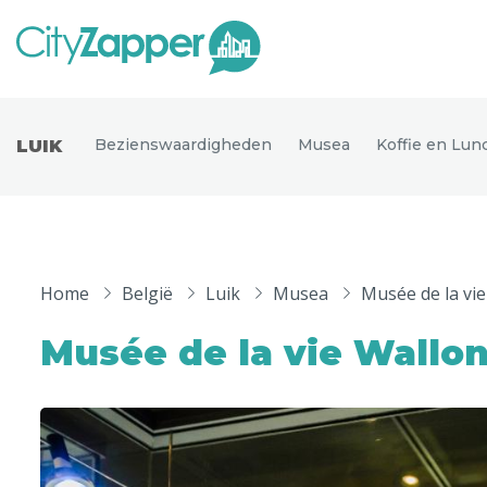
Alle ste
Alle steden
Bezienswaardigheden
Musea
Koffie en Lun
LUIK
Nederland
België
Duitsland
Phoen
Europa
Home
België
Luik
Musea
Musée de la vi
Parijs
Tokio
Noord-Amerika
Musée de la vie Wallo
Florence
Dubli
Azië
Alles bekijken
Andere wereldsteden
Uitgelichte bestemmingen