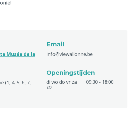
lonië!
Email
te Musée de la
info@viewallonne.be
Openingstijden
di wo do vr za
09:30 - 18:00
(1, 4, 5, 6, 7,
zo