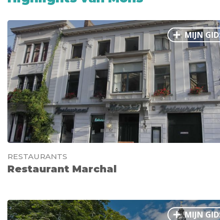
Sluit de avond af bij
Citizen Fox
Ben jij er klaar voor om Mons te ontdekken?
MIJN GID
RESTAURANTS
Restaurant Marchal
MIJN GID