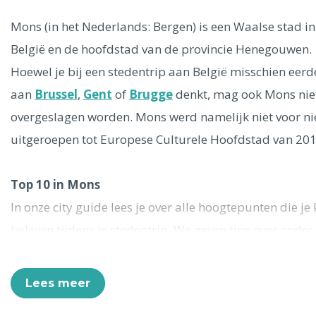
Ålesund
Mons (in het Nederlands: Bergen) is een Waalse stad in
België en de hoofdstad van de provincie Henegouwen.
Parijs
Tokio
Amsterdam
Barcelona
Dubai
Milaan
Hoewel je bij een stedentrip aan België misschien eerd
Singapore
Rome
Berlijn
Mechelen
Venetië
Florence
aan
Brussel
,
Gent
of
Brugge
denkt, mag ook Mons nie
Dublin
Hong Kong
München
Wenen
Budapest
Bangk
overgeslagen worden. Mons werd namelijk niet voor ni
Madrid
Vancouver
uitgeroepen tot Europese Culturele Hoofdstad van 201
Alles bekijken
Top 10 in Mons
In onze city guide lees je over alle hoogtepunten die je
beleven tijdens je stedentrip. We geven tips over onder
andere bezienswaardigheden, musea en activiteiten. D
zijn in ieder geval tien highlights die je niet mag missen
Lees meer
een bezoek aan Mons: