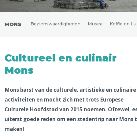
Uitgelichte bestemmingen
Alle steden
Bezienswaardigheden
Musea
Koffie en L
MONS
Phoenix
Cultureel en culinair
Mons
Mons barst van de culturele, artistieke en culinaire
activiteiten en mocht zich met trots Europese
Dresden
Culturele Hoofdstad van 2015 noemen. Oftewel, e
uiterst goede reden om een stedentrip naar Mons 
maken!