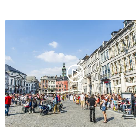
Hotspots als de prachtige
Belfort
en
Hôtel de
Ville
(het stadhuis) zul je ongetwijfeld tegenkome
wanneer je door de stad struint
Ook een bezoekje aan de
Sint-Waltrudiskerk
mag 
niet overslaan: deze indrukwekkende kerk is hét
symbool van de stad
Voor een koffietje ben je bij
Le 44
aan het juist adr
Zin om te
winkelen
? In de Rue de Fripiers vind je t
van unieke winkels waar je gave accessoires of leu
hebbedingetjes kunt scoren!
Vintageliefhebbers kunnen losgaan bij
Carnaby
Street
, waar vintagekleding vanaf de jaren '40