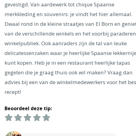
Ålesund
gevestigd. Van aardewerk tot chique Spaanse
merkkleding en souvenirs: je vindt het hier allemaal.
Parijs
Tokio
Amsterdam
Barcelona
Dubai
Milaan
Dwaal rond in de kleine straatjes van El Born en genie
Singapore
Rome
Berlijn
Mechelen
Venetië
Florence
van de verschillende winkels en het voorbij paradere
Dublin
Hong Kong
München
Wenen
Budapest
Bangk
winkelpubliek. Ook aanraders zijn de tal van leuke
Madrid
Vancouver
delicatessenzaken waar je heerlijke Spaanse lekkernij
Alles bekijken
kunt kopen. Heb je in een restaurant heerlijke tapas
gegeten die je graag thuis ook wil maken? Vraag dan
advies bij een van de winkelmedewerkers voor het bes
recept!
Beoordeel deze tip: