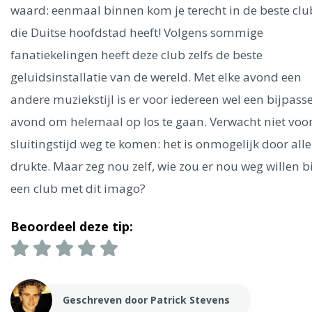
Ålesund
waard: eenmaal binnen kom je terecht in de beste clu
die Duitse hoofdstad heeft! Volgens sommige
Parijs
Tokio
Amsterdam
Barcelona
Dubai
Milaan
fanatiekelingen heeft deze club zelfs de beste
Singapore
Rome
Berlijn
Mechelen
Venetië
Florence
geluidsinstallatie van de wereld. Met elke avond een
Dublin
Hong Kong
München
Wenen
Budapest
Bangk
andere muziekstijl is er voor iedereen wel een bijpas
Madrid
Vancouver
avond om helemaal op los te gaan. Verwacht niet voo
Alles bekijken
sluitingstijd weg te komen: het is onmogelijk door alle
drukte. Maar zeg nou zelf, wie zou er nou weg willen bi
een club met dit imago?
Beoordeel deze tip:
Geschreven door Patrick Stevens