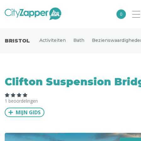
0
Alle steden
Activiteiten
Bath
Bezienswaardighede
BRISTOL
Nederland
België
Duitsland
Clifton Suspension Brid
Europa
Noord-Amerika
1 beoordelingen
Azië
MIJN GIDS
Andere wereldsteden
Uitgelichte bestemmingen