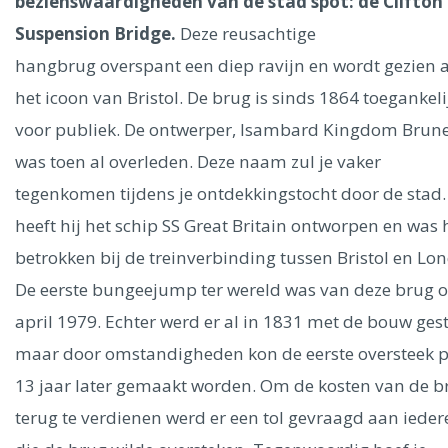
Ålesund
bezienswaardigheden van de stad spot: de Clifton
Suspension Bridge.
Deze reusachtige
hangbrug overspant een diep ravijn en wordt gezien a
Parijs
Tokio
Amsterdam
Barcelona
Dubai
Milaan
Singapore
Rome
Berlijn
Mechelen
Venetië
Florence
het icoon van Bristol. De brug is sinds 1864 toegankeli
Dublin
Hong Kong
München
Wenen
Budapest
Bangk
voor publiek. De ontwerper, Isambard Kingdom Brune
Madrid
Vancouver
was toen al overleden. Deze naam zul je vaker
Alles bekijken
tegenkomen tijdens je ontdekkingstocht door de stad.
heeft hij het schip SS Great Britain ontworpen en was h
betrokken bij de treinverbinding tussen Bristol en Lo
De eerste bungeejump ter wereld was van deze brug o
april 1979. Echter werd er al in 1831 met de bouw gest
maar door omstandigheden kon de eerste oversteek 
13 jaar later gemaakt worden. Om de kosten van de b
terug te verdienen werd er een tol gevraagd aan iede