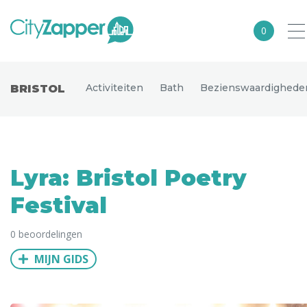
0
Alle steden
Activiteiten
Bath
Bezienswaardighede
BRISTOL
Nederland
België
Duitsland
Lyra: Bristol Poetry
Europa
Festival
Noord-Amerika
0 beoordelingen
Azië
MIJN GIDS
Andere wereldsteden
Uitgelichte bestemmingen