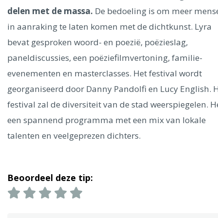
Ålesund
delen met de massa.
De bedoeling is om meer mens
in aanraking te laten komen met de dichtkunst. Lyra
Parijs
Tokio
Amsterdam
Barcelona
Dubai
Milaan
bevat gesproken woord- en poezië, poëzieslag,
Singapore
Rome
Berlijn
Mechelen
Venetië
Florence
paneldiscussies, een poëziefilmvertoning, familie-
Dublin
Hong Kong
München
Wenen
Budapest
Bangk
Madrid
evenementen en masterclasses. Het festival wordt
Vancouver
georganiseerd door Danny Pandolfi en Lucy English. 
Alles bekijken
festival zal de diversiteit van de stad weerspiegelen. He
een spannend programma met een mix van lokale
talenten en veelgeprezen dichters.
Beoordeel deze tip: