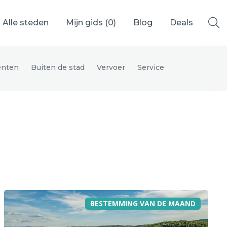
Alle steden
Mijn gids (
0
)
Blog
Deals
nten
Buiten de stad
Vervoer
Service
Ålesund
Berlijn
Mechelen
Venetië
adrid
Vancouver
BESTEMMING VAN DE MAAND