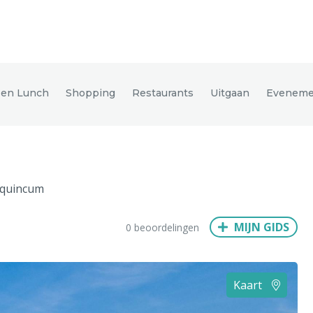
den
e en Lunch
Shopping
Restaurants
Uitgaan
Eveneme
ix
Dresden
quincum
Amsterdam
Barcelona
Dubai
Milaan
Singapore
Rome
MIJN GIDS
0 beoordelingen
n
Hong Kong
München
Wenen
Budapest
Bangkok
M
Kaart