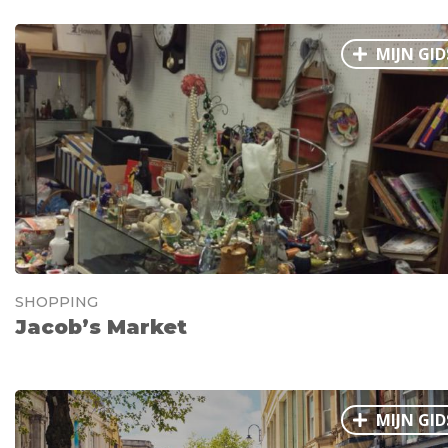
MIJN GID
SHOPPING
Jacob’s Market
MIJN GID