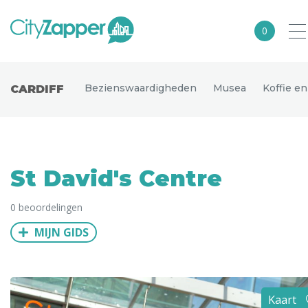
0
Alle steden
Bezienswaardigheden
Musea
Koffie e
CARDIFF
Nederland
België
Duitsland
St David's Centre
Europa
0 beoordelingen
Noord-Amerika
MIJN GIDS
Azië
Andere wereldsteden
Uitgelichte bestemmingen
Kaart