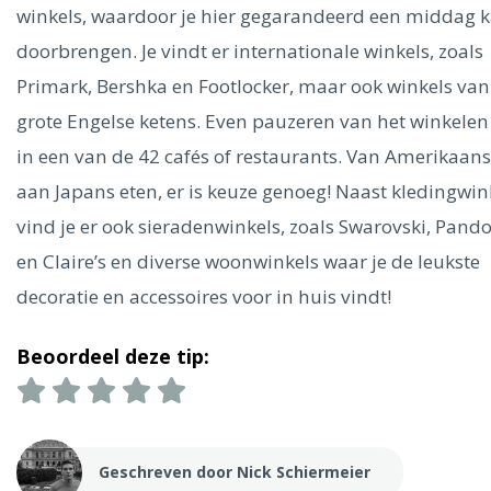
Ålesund
winkels, waardoor je hier gegarandeerd een middag 
doorbrengen. Je vindt er internationale winkels, zoals
Parijs
Tokio
Amsterdam
Barcelona
Dubai
Milaan
Primark, Bershka en Footlocker, maar ook winkels van
Singapore
Rome
Berlijn
Mechelen
Venetië
Florence
grote Engelse ketens. Even pauzeren van het winkelen
Dublin
Hong Kong
München
Wenen
Budapest
Bangk
in een van de 42 cafés of restaurants. Van Amerikaans
Madrid
Vancouver
aan Japans eten, er is keuze genoeg! Naast kledingwin
Alles bekijken
vind je er ook sieradenwinkels, zoals Swarovski, Pand
en Claire’s en diverse woonwinkels waar je de leukste
decoratie en accessoires voor in huis vindt!
Beoordeel deze tip:
Geschreven door Nick Schiermeier