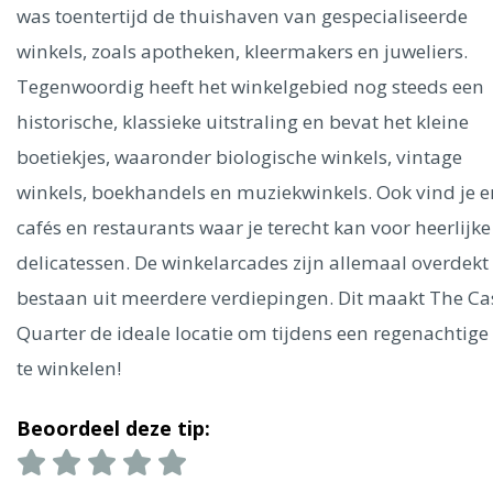
Ålesund
was toentertijd de thuishaven van gespecialiseerde
winkels, zoals apotheken, kleermakers en juweliers.
Parijs
Tokio
Amsterdam
Barcelona
Dubai
Milaan
Tegenwoordig heeft het winkelgebied nog steeds een
Singapore
Rome
Berlijn
Mechelen
Venetië
Florence
historische, klassieke uitstraling en bevat het kleine
Dublin
Hong Kong
München
Wenen
Budapest
Bangk
boetiekjes, waaronder biologische winkels, vintage
Madrid
Vancouver
winkels, boekhandels en muziekwinkels. Ook vind je e
Alles bekijken
cafés en restaurants waar je terecht kan voor heerlijke
delicatessen. De winkelarcades zijn allemaal overdekt
bestaan uit meerdere verdiepingen. Dit maakt The Ca
Quarter de ideale locatie om tijdens een regenachtige
te winkelen!
Beoordeel deze tip: