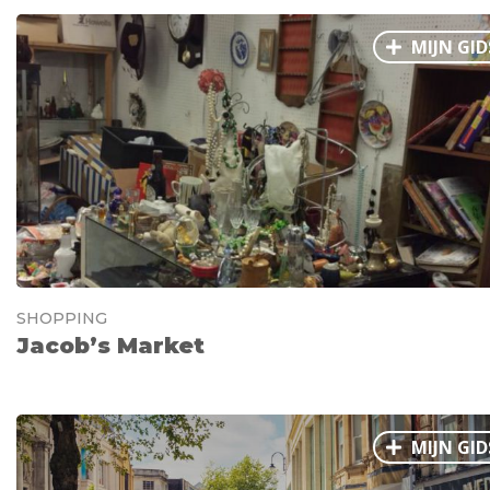
MIJN GID
SHOPPING
Jacob’s Market
MIJN GID