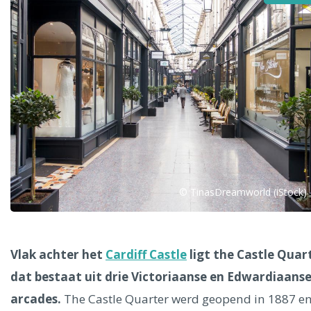
Alle steden
Phoenix
© TinasDreamworld (iStock)
Dresden
Vlak achter het
Cardiff Castle
ligt the Castle Quar
dat bestaat uit drie Victoriaanse en Edwardiaans
arcades.
The Castle Quarter werd geopend in 1887 e