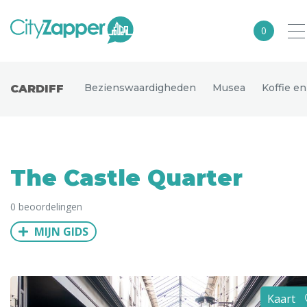
0
Alle steden
Bezienswaardigheden
Musea
Koffie e
CARDIFF
Nederland
België
Duitsland
The Castle Quarter
Europa
0 beoordelingen
Noord-Amerika
MIJN GIDS
Azië
Andere wereldsteden
Uitgelichte bestemmingen
Kaart