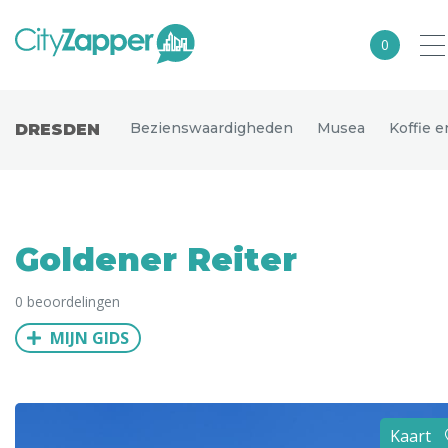
0
Alle steden
Bezienswaardigheden
Musea
Koffie 
DRESDEN
Nederland
België
Duitsland
Goldener Reiter
Europa
0 beoordelingen
Noord-Amerika
MIJN GIDS
Azië
Andere wereldsteden
Uitgelichte bestemmingen
Kaart