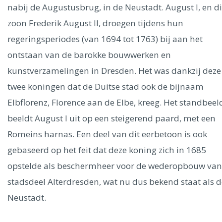
Ålesund
nabij de Augustusbrug, in de Neustadt. August I, en d
zoon Frederik August II, droegen tijdens hun
Parijs
Tokio
Amsterdam
Barcelona
Dubai
Milaan
regeringsperiodes (van 1694 tot 1763) bij aan het
Singapore
Rome
Berlijn
Mechelen
Venetië
Florence
ontstaan van de barokke bouwwerken en
Dublin
Hong Kong
München
Wenen
Budapest
Bangk
kunstverzamelingen in Dresden. Het was dankzij deze
Madrid
Vancouver
twee koningen dat de Duitse stad ook de bijnaam
Alles bekijken
Elbflorenz, Florence aan de Elbe, kreeg. Het standbeel
beeldt August I uit op een steigerend paard, met een
Romeins harnas. Een deel van dit eerbetoon is ook
gebaseerd op het feit dat deze koning zich in 1685
opstelde als beschermheer voor de wederopbouw van
stadsdeel Alterdresden, wat nu dus bekend staat als d
Neustadt.