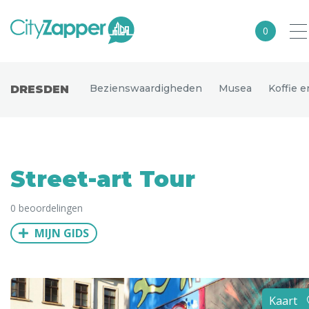
0
Alle steden
Bezienswaardigheden
Musea
Koffie 
DRESDEN
Nederland
België
Duitsland
Street-art Tour
Europa
0 beoordelingen
Noord-Amerika
MIJN GIDS
Azië
Andere wereldsteden
Uitgelichte bestemmingen
Kaart