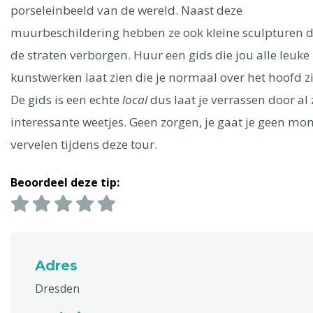
Ålesund
porseleinbeeld van de wereld. Naast deze
muurbeschildering hebben ze ook kleine sculpturen 
Parijs
Tokio
Amsterdam
Barcelona
Dubai
Milaan
de straten verborgen. Huur een gids die jou alle leuke
Singapore
Rome
Berlijn
Mechelen
Venetië
Florence
kunstwerken laat zien die je normaal over het hoofd zi
Dublin
Hong Kong
München
Wenen
Budapest
Bangk
De gids is een echte
local
dus laat je verrassen door al 
Madrid
Vancouver
interessante weetjes. Geen zorgen, je gaat je geen m
Alles bekijken
vervelen tijdens deze tour.
Beoordeel deze tip:
Adres
Dresden