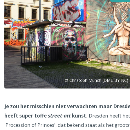
Alle steden
Phoenix
© Christoph Münch (DML-BY-NC)
Dresden
Je zou het misschien niet verwachten maar Dresd
heeft super toffe
street-art
kunst.
Dresden heeft het
'Procession of Princes', dat bekend staat als het groots