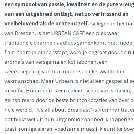
Ålesund
een symbool van passie, kwaliteit en de pure vreu
van een uitgebreid ontbijt, net zo verfrissend en
Parijs
Tokio
Amsterdam
Barcelona
Dubai
Milaan
veelbelovend als de ochtend zelf.
Gelegen in het har
Singapore
Rome
Berlijn
Mechelen
Venetië
Florence
van Dresden, is het URBEAN CAFÉ een plek waar
Dublin
Hong Kong
München
Wenen
Budapest
Bangk
traditionele charme naadloos samenkomt met mode
Madrid
Vancouver
flair. Zodra je binnenstapt, word je begroet door de rij
Alles bekijken
aroma's van versgemalen koffiebonen, een
weerspiegeling van hun onberispelijke kwaliteit en
vakmanschap. Maar Urbean is niet alleen gespecialis
in koffie. Hun menu is een caleidoscoop van smaken,
geïnspireerd door de beste brunch-locaties van over d
hele wereld. "It's all about Breakfast" is hun mantra, e
dat blijkt wel uit hun uitgebreide aanbod: knapperige
toast, romige eieren, voedzame muesli, kleurrijke bow