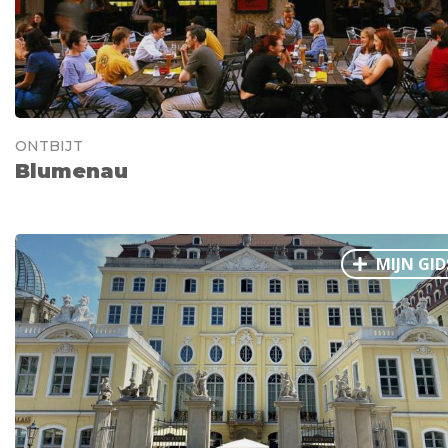
ONTBIJT
Blumenau
MIJN GID