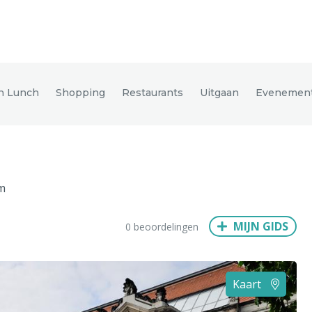
den
en Lunch
Shopping
Restaurants
Uitgaan
Evenemen
ix
Dresden
m
Amsterdam
Barcelona
Dubai
Milaan
Singapore
Rome
MIJN GIDS
0 beoordelingen
n
Hong Kong
München
Wenen
Budapest
Bangkok
M
Kaart