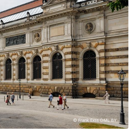
© Frank Exss DML BY