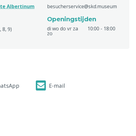
te Albertinum
besucherservice@skd.museum
Openingstijden
di wo do vr za
10:00 - 18:00
 8, 9)
zo
atsApp
E-mail