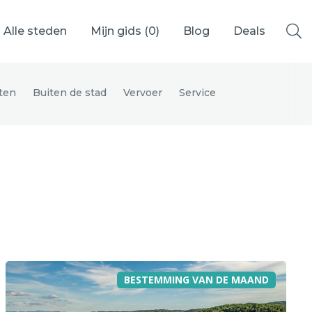
Alle steden
Mijn gids (
0
)
Blog
Deals
ten
Buiten de stad
Vervoer
Service
Ålesund
Berlijn
Mechelen
Venetië
adrid
Vancouver
BESTEMMING VAN DE MAAND