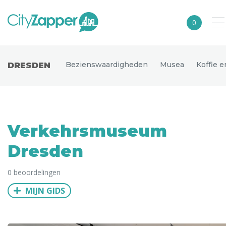
0
Alle steden
Bezienswaardigheden
Musea
Koffie 
DRESDEN
Nederland
België
Duitsland
Verkehrsmuseum
Europa
Dresden
Noord-Amerika
0 beoordelingen
Azië
MIJN GIDS
Andere wereldsteden
Uitgelichte bestemmingen