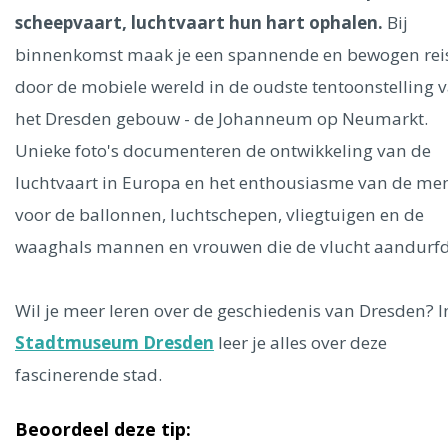
Ålesund
scheepvaart, luchtvaart hun hart ophalen.
Bij
binnenkomst maak je een spannende en bewogen rei
Parijs
Tokio
Amsterdam
Barcelona
Dubai
Milaan
door de mobiele wereld in de oudste tentoonstelling 
Singapore
Rome
Berlijn
Mechelen
Venetië
Florence
het Dresden gebouw - de Johanneum op Neumarkt.
Dublin
Hong Kong
München
Wenen
Budapest
Bangk
Madrid
Unieke foto's documenteren de ontwikkeling van de
Vancouver
luchtvaart in Europa en het enthousiasme van de me
Alles bekijken
voor de ballonnen, luchtschepen, vliegtuigen en de
waaghals mannen en vrouwen die de vlucht aandurfd
Wil je meer leren over de geschiedenis van Dresden? I
Stadtmuseum Dresden
leer je alles over deze
fascinerende stad.
Beoordeel deze tip: