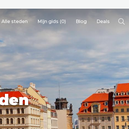
Alle steden
Mijn gids (
0
)
Blog
Deals
Ålesund
sden
Berlijn
Mechelen
Venetië
adrid
Vancouver