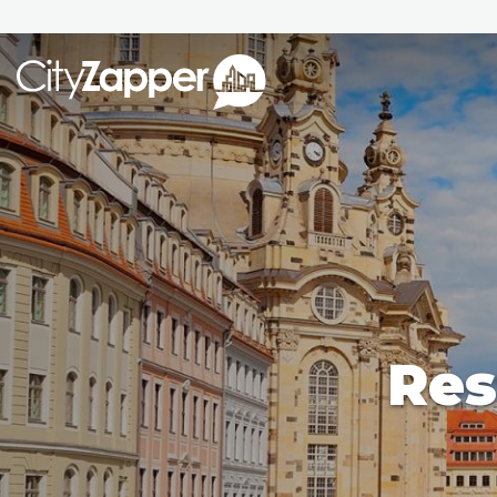
Alle ste
Alle steden
Nederland
België
Duitsland
Phoen
Europa
Res
Parijs
Tokio
Noord-Amerika
Florence
Dubli
Azië
Alles bekijken
Andere wereldsteden