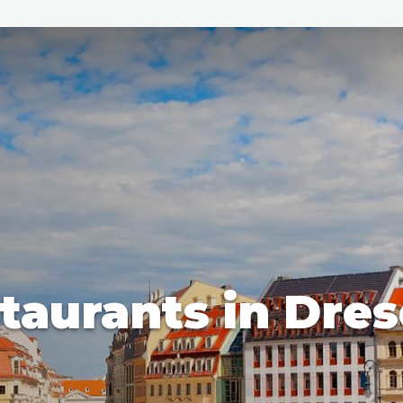
den
ix
Dresden
taurants in Dre
Amsterdam
Barcelona
Dubai
Milaan
Singapore
Rome
n
Hong Kong
München
Wenen
Budapest
Bangkok
M