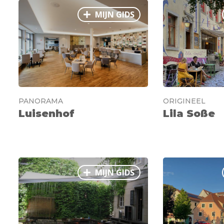
MIJN GIDS
PANORAMA
ORIGINEEL
Luisenhof
Lila Soße
MIJN GIDS