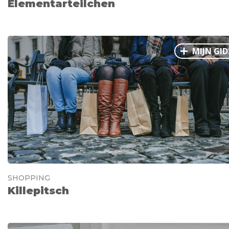
Elementarteilchen
MIJN GID
SHOPPING
Killepitsch