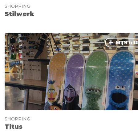
SHOPPING
Stilwerk
MIJN GID
SHOPPING
Titus