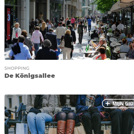
Ålesund
Parijs
Tokio
Amsterdam
Barcelona
Dubai
Milaan
Singapore
Rome
Berlijn
Mechelen
Venetië
Florence
Dublin
Hong Kong
München
Wenen
Budapest
Bangk
Madrid
Vancouver
Alles bekijken
SHOPPING
De Königsallee
MIJN GID