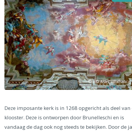
Alle steden
Phoenix
© Â© Asier Villafranca
Dresden
Deze imposante kerk is in 1268 opgericht als deel van
klooster. Deze is ontworpen door Brunelleschi en is
vandaag de dag ook nog steeds te bekijken. Door de j