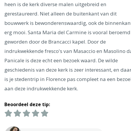
Ålesund
heen is de kerk diverse malen uitgebreid en
gerestaureerd. Niet alleen de buitenkant van dit
Parijs
Tokio
Amsterdam
Barcelona
Dubai
Milaan
bouwwerk is bewonderenswaardig, ook de binnenkant
Singapore
Rome
Berlijn
Mechelen
Venetië
Florence
erg mooi. Santa Maria del Carmine is vooral beroemd
Dublin
Hong Kong
München
Wenen
Budapest
Bangk
geworden door de Brancacci kapel. Door de
Madrid
Vancouver
indrukwekkende fresco's van Masaccio en Masolino d
Alles bekijken
Panicale is deze echt een bezoek waard. De wilde
geschiedenis van deze kerk is zeer interessant, en da
is je stedentrip in Florence pas compleet na een bezoe
aan deze indrukwekkende kerk.
Beoordeel deze tip: