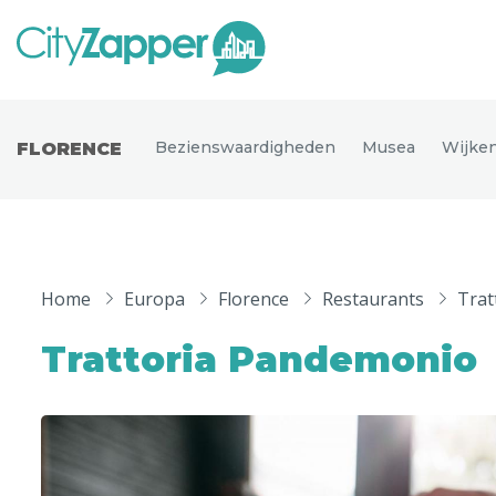
Alle ste
Alle steden
Bezienswaardigheden
Musea
Wijke
FLORENCE
Nederland
België
Duitsland
Phoen
Europa
Home
Europa
Florence
Restaurants
Trat
Parijs
Tokio
Noord-Amerika
Trattoria Pandemonio
Florence
Dubli
Azië
Alles bekijken
Andere wereldsteden
Uitgelichte bestemmingen