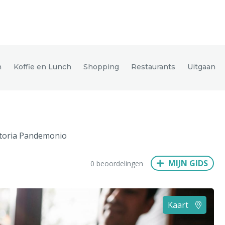
den
n
Koffie en Lunch
Shopping
Restaurants
Uitgaan
ix
Dresden
toria Pandemonio
Amsterdam
Barcelona
Dubai
Milaan
Singapore
Rome
MIJN GIDS
0 beoordelingen
n
Hong Kong
München
Wenen
Budapest
Bangkok
M
Kaart