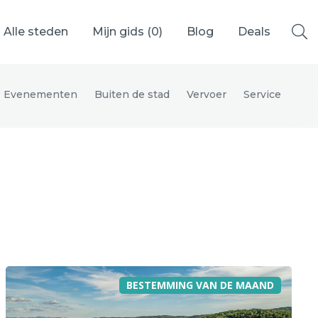
Alle steden
Mijn gids (
0
)
Blog
Deals
Evenementen
Buiten de stad
Vervoer
Service
Ålesund
Berlijn
Mechelen
Venetië
adrid
Vancouver
BESTEMMING VAN DE MAAND