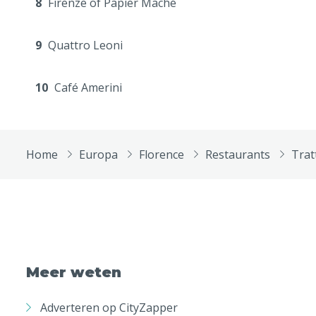
8
Firenze of Papier Maché
9
Quattro Leoni
10
Café Amerini
Home
Europa
Florence
Restaurants
Trat
Meer weten
Adverteren op CityZapper