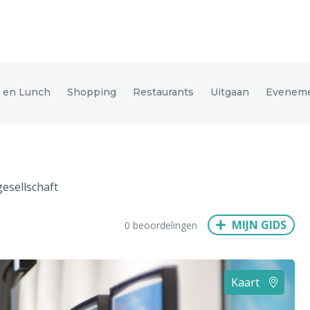
den
e en Lunch
Shopping
Restaurants
Uitgaan
Evenem
ix
Dresden
esellschaft
Amsterdam
Barcelona
Dubai
Milaan
Singapore
Rome
MIJN GIDS
0 beoordelingen
n
Hong Kong
München
Wenen
Budapest
Bangkok
M
Kaart