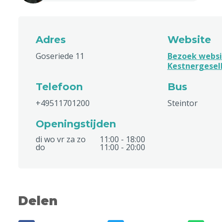
Adres
Website
Goseriede 11
Bezoek websi
Kestnergesel
Telefoon
Bus
+49511701200
Steintor
Openingstijden
di wo vr za zo
11:00 - 18:00
do
11:00 - 20:00
Delen