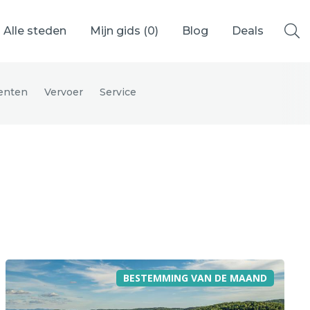
Alle steden
Mijn gids (
0
)
Blog
Deals
enten
Vervoer
Service
Ålesund
Berlijn
Mechelen
Venetië
adrid
Vancouver
BESTEMMING VAN DE MAAND