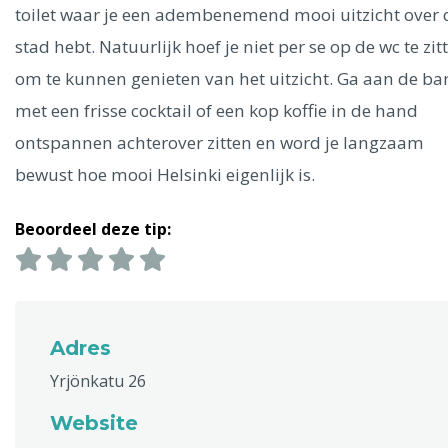
Ålesund
toilet waar je een adembenemend mooi uitzicht over 
stad hebt. Natuurlijk hoef je niet per se op de wc te zit
Parijs
Tokio
Amsterdam
Barcelona
Dubai
Milaan
om te kunnen genieten van het uitzicht. Ga aan de ba
Singapore
Rome
Berlijn
Mechelen
Venetië
Florence
met een frisse cocktail of een kop koffie in de hand
Dublin
Hong Kong
München
Wenen
Budapest
Bangk
ontspannen achterover zitten en word je langzaam
Madrid
Vancouver
bewust hoe mooi Helsinki eigenlijk is.
Alles bekijken
Beoordeel deze tip:
Adres
Yrjönkatu 26
Website