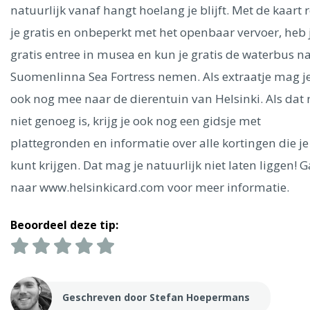
Ålesund
natuurlijk vanaf hangt hoelang je blijft. Met de kaart r
je gratis en onbeperkt met het openbaar vervoer, heb 
Parijs
Tokio
Amsterdam
Barcelona
Dubai
Milaan
gratis entree in musea en kun je gratis de waterbus n
Singapore
Rome
Berlijn
Mechelen
Venetië
Florence
Suomenlinna Sea Fortress nemen. Als extraatje mag je
Dublin
Hong Kong
München
Wenen
Budapest
Bangk
ook nog mee naar de dierentuin van Helsinki. Als dat
Madrid
Vancouver
niet genoeg is, krijg je ook nog een gidsje met
Alles bekijken
plattegronden en informatie over alle kortingen die je
kunt krijgen. Dat mag je natuurlijk niet laten liggen! G
naar www.helsinkicard.com voor meer informatie.
Beoordeel deze tip:
Geschreven door Stefan Hoepermans