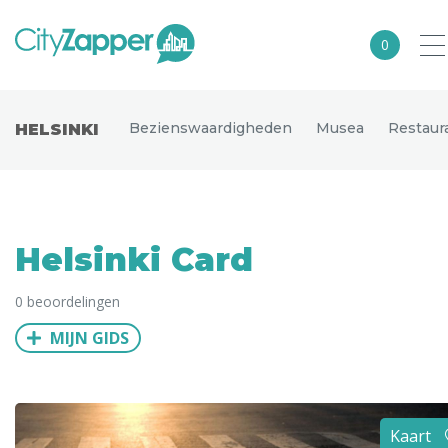
0
Alle steden
Bezienswaardigheden
Musea
Restaur
HELSINKI
Nederland
België
Duitsland
Helsinki Card
Europa
0 beoordelingen
Noord-Amerika
MIJN GIDS
Azië
Andere wereldsteden
Uitgelichte bestemmingen
Kaart