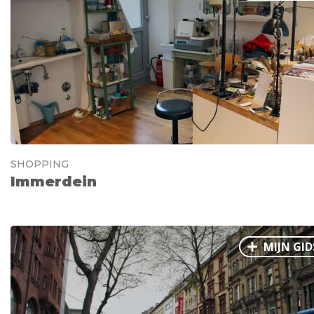
SHOPPING
Immerdein
MIJN GID