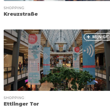
SHOPPING
Kreuzstraße
MIJN GID
SHOPPING
Ettlinger Tor