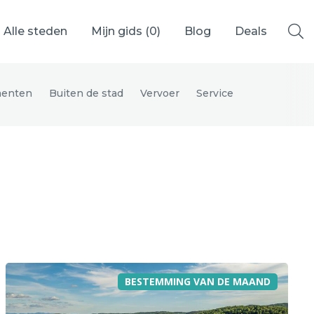
Alle steden
Mijn gids (
0
)
Blog
Deals
enten
Buiten de stad
Vervoer
Service
Ålesund
Berlijn
Mechelen
Venetië
adrid
Vancouver
BESTEMMING VAN DE MAAND