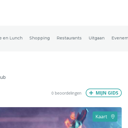
den
ie en Lunch
Shopping
Restaurants
Uitgaan
Evenem
ix
Dresden
lub
Amsterdam
Barcelona
Dubai
Milaan
Singapore
Rome
MIJN GIDS
0 beoordelingen
n
Hong Kong
München
Wenen
Budapest
Bangkok
M
Kaart