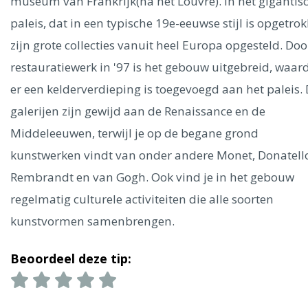
Ålesund
museum van Frankrijk(na het Louvre). In het gigantis
paleis, dat in een typische 19e-eeuwse stijl is opgetro
zijn grote collecties vanuit heel Europa opgesteld. Doo
Parijs
Tokio
Amsterdam
Barcelona
Dubai
Milaan
Singapore
Rome
Berlijn
Mechelen
Venetië
Florence
restauratiewerk in '97 is het gebouw uitgebreid, waar
Dublin
Hong Kong
München
Wenen
Budapest
Bangk
er een kelderverdieping is toegevoegd aan het paleis.
Madrid
Vancouver
galerijen zijn gewijd aan de Renaissance en de
Alles bekijken
Middeleeuwen, terwijl je op de begane grond
kunstwerken vindt van onder andere Monet, Donatell
Rembrandt en van Gogh. Ook vind je in het gebouw
regelmatig culturele activiteiten die alle soorten
kunstvormen samenbrengen.
Beoordeel deze tip: