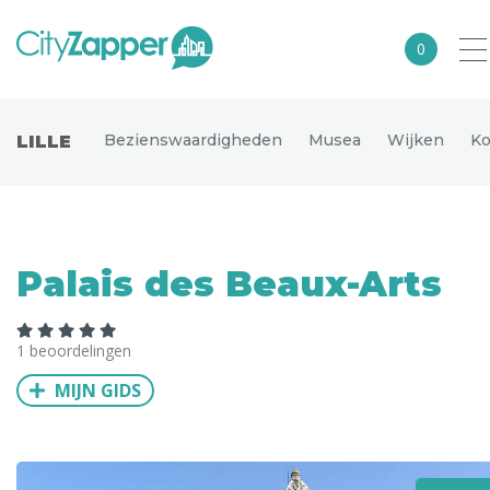
0
Alle steden
Bezienswaardigheden
Musea
Wijken
Ko
LILLE
Nederland
België
Duitsland
Palais des Beaux-Arts
Europa
Noord-Amerika
1 beoordelingen
Azië
MIJN GIDS
Andere wereldsteden
Uitgelichte bestemmingen