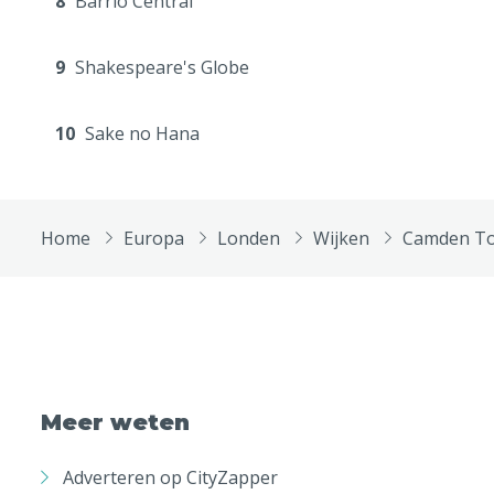
8
Barrio Central
9
Shakespeare's Globe
10
Sake no Hana
Home
Europa
Londen
Wijken
Camden T
Meer weten
Adverteren op CityZapper