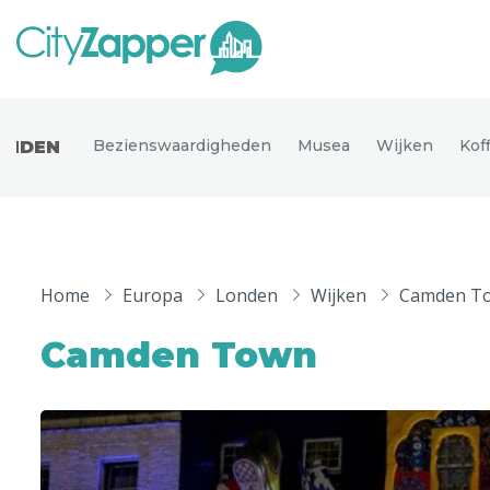
Alle ste
Alle steden
Bezienswaardigheden
Musea
Wijken
Kof
ONDEN
Nederland
België
Duitsland
Phoen
Europa
Home
Europa
Londen
Wijken
Camden T
Parijs
Tokio
Noord-Amerika
Camden Town
Florence
Dubli
Azië
Alles bekijken
Andere wereldsteden
Uitgelichte bestemmingen