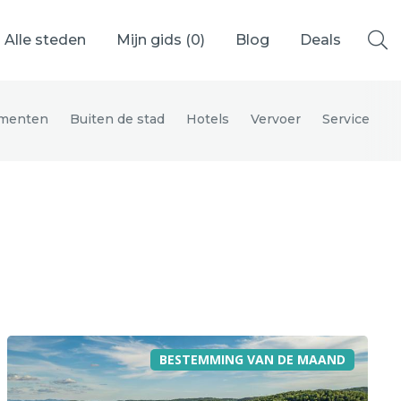
Alle steden
Mijn gids (
0
)
Blog
Deals
menten
Buiten de stad
Hotels
Vervoer
Service
Ålesund
Berlijn
Mechelen
Venetië
adrid
Vancouver
BESTEMMING VAN DE MAAND