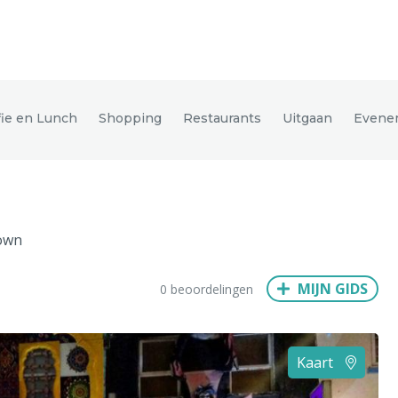
den
fie en Lunch
Shopping
Restaurants
Uitgaan
Evene
ix
Dresden
own
Amsterdam
Barcelona
Dubai
Milaan
Singapore
Rome
MIJN GIDS
0 beoordelingen
n
Hong Kong
München
Wenen
Budapest
Bangkok
M
Kaart