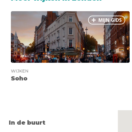
MIJN GIDS
WIJKEN
Soho
In de buurt