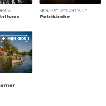
EBOUW
KERK MET UITZICHTPUNT
Rathaus
Petrikirche
MIJN GIDS
Corner