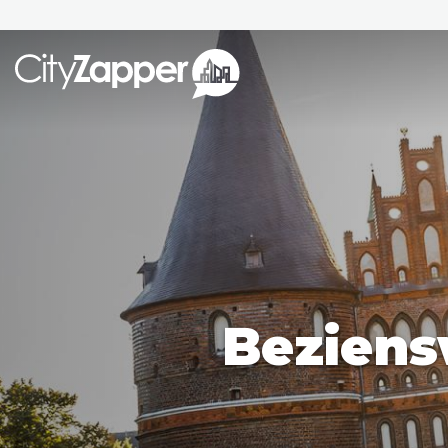
Alle ste
Alle steden
Nederland
België
Duitsland
Phoen
Europa
Beziens
Parijs
Tokio
Noord-Amerika
Florence
Dubli
Azië
Alles bekijken
Andere wereldsteden