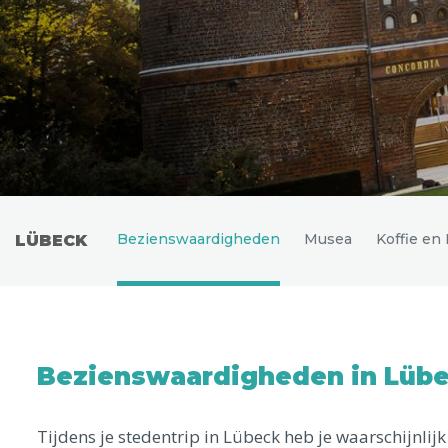
Uitgelichte bestemmingen
Bezienswaardigheden
Musea
Koffie en
LÜBECK
Bezienswaardigheden in Lüb
Tijdens je stedentrip in Lübeck heb je waarschijnlij