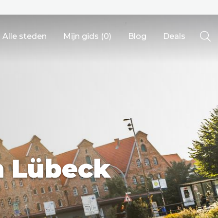
Alle steden
Mijn gids (
0
)
Blog
Deals
Ålesund
n Lübeck
Berlijn
Mechelen
Venetië
adrid
Vancouver