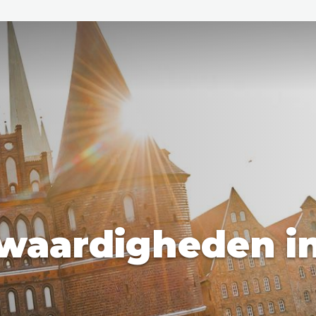
den
ix
Dresden
waardigheden i
Amsterdam
Barcelona
Dubai
Milaan
Singapore
Rome
n
Hong Kong
München
Wenen
Budapest
Bangkok
M