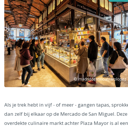
Alle steden
Phoenix
© madriddestinoalvarolopez
Dresden
Als je trek hebt in vijf - of meer - gangen tapas, sprokk
dan zelf bij elkaar op de Mercado de San Miguel. Deze
overdekte culinaire markt achter Plaza Mayor is al ee