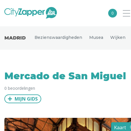
0
Alle steden
Bezienswaardigheden
Musea
Wijken
MADRID
Nederland
België
Duitsland
Mercado de San Miguel
Europa
0 beoordelingen
Noord-Amerika
MIJN GIDS
Azië
Andere wereldsteden
Uitgelichte bestemmingen
Kaart