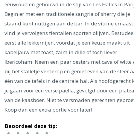
Ålesund
eeuw oud en gebouwd in de stijl van Les Halles in Pari
Begin er met een traditionele sangria of sherry die je
Parijs
Tokio
Amsterdam
Barcelona
Dubai
Milaan
staand kunt nuttigen aan de bar. In de vitrine ernaast
Singapore
Rome
Berlijn
Mechelen
Venetië
Florence
vind je vervolgens tientallen soorten olijven. Bestudee
Dublin
Hong Kong
München
Wenen
Budapest
Bangk
eerst alle lekkernijen, voordat je een keuze maakt uit
Madrid
Vancouver
kabeljauw met toast, zalm in dille of toch liever
Alles bekijken
Ibericoham. Neem een paar oesters met cava of witte 
bij het stalletje verderop en geniet even van de sfeer 
één van de tafels in de centrale hal. Als hoofdgerecht
je gaan voor een verse paella, gevolgd door een platea
van de kaasboer. Niet te versmaden gerechten geproe
Koop dan een extra portie voor later!
Beoordeel deze tip: