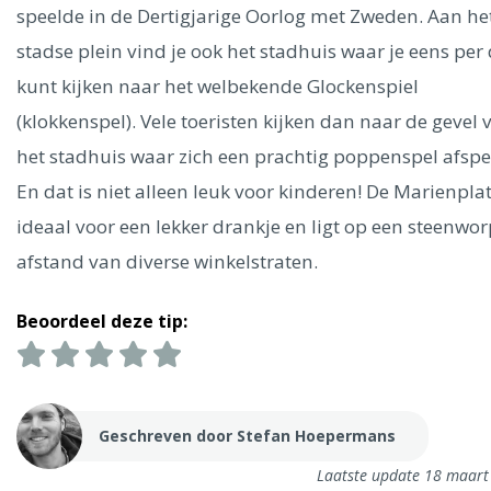
Ålesund
speelde in de Dertigjarige Oorlog met Zweden. Aan he
stadse plein vind je ook het stadhuis waar je eens per
Parijs
Tokio
Amsterdam
Barcelona
Dubai
Milaan
kunt kijken naar het welbekende Glockenspiel
Singapore
Rome
Berlijn
Mechelen
Venetië
Florence
(klokkenspel). Vele toeristen kijken dan naar de gevel 
Dublin
Hong Kong
München
Wenen
Budapest
Bangk
het stadhuis waar zich een prachtig poppenspel afspee
Madrid
Vancouver
En dat is niet alleen leuk voor kinderen! De Marienplat
Alles bekijken
ideaal voor een lekker drankje en ligt op een steenwor
afstand van diverse winkelstraten.
Beoordeel deze tip:
Geschreven door Stefan Hoepermans
Laatste update 18 maart