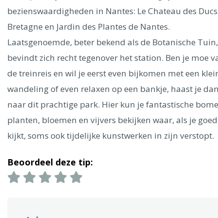
Ålesund
bezienswaardigheden in Nantes: Le Chateau des Ducs
Bretagne en Jardin des Plantes de Nantes.
Parijs
Tokio
Amsterdam
Barcelona
Dubai
Milaan
Laatsgenoemde, beter bekend als de Botanische Tuin,
Singapore
Rome
Berlijn
Mechelen
Venetië
Florence
bevindt zich recht tegenover het station. Ben je moe v
Dublin
Hong Kong
München
Wenen
Budapest
Bangk
Madrid
de treinreis en wil je eerst even bijkomen met een klei
Vancouver
wandeling of even relaxen op een bankje, haast je da
Alles bekijken
naar dit prachtige park. Hier kun je fantastische bome
planten, bloemen en vijvers bekijken waar, als je goed
kijkt, soms ook tijdelijke kunstwerken in zijn verstopt.
Beoordeel deze tip: