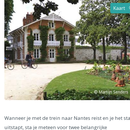
Alle steden
Kaart
Phoenix
Dresden
© Martijn Senders
Wanneer je met de trein naar Nantes reist en je het st
uitstapt, sta je meteen voor twee belangrijke