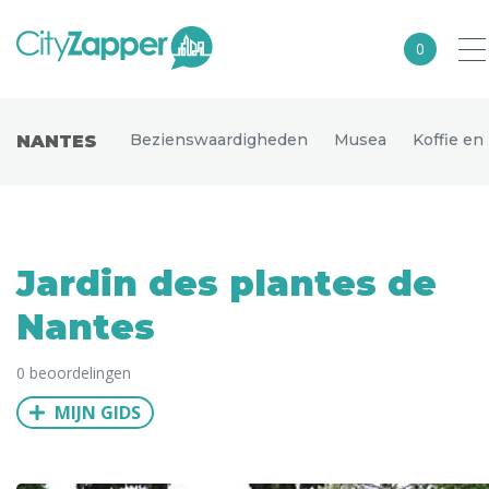
0
Alle steden
Bezienswaardigheden
Musea
Koffie en
NANTES
Nederland
België
Duitsland
Jardin des plantes de
Europa
Nantes
Noord-Amerika
0 beoordelingen
Azië
MIJN GIDS
Andere wereldsteden
Uitgelichte bestemmingen