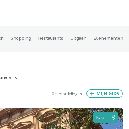
den
ch
Shopping
Restaurants
Uitgaan
Evenementen
ix
Dresden
aux Arts
Amsterdam
Barcelona
Dubai
Milaan
Singapore
Rome
MIJN GIDS
0 beoordelingen
n
Hong Kong
München
Wenen
Budapest
Bangkok
M
Kaart