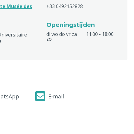
te Musée des
+33 0492152828
Openingstijden
di wo do vr za
11:00 - 18:00
Universitaire
zo
n
atsApp
E-mail