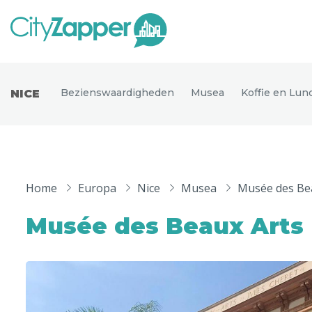
Alle ste
Alle steden
Bezienswaardigheden
Musea
Koffie en Lun
NICE
Nederland
België
Duitsland
Phoen
Europa
Home
Europa
Nice
Musea
Musée des Be
Parijs
Tokio
Noord-Amerika
Musée des Beaux Arts
Florence
Dubli
Azië
Alles bekijken
Andere wereldsteden
Uitgelichte bestemmingen