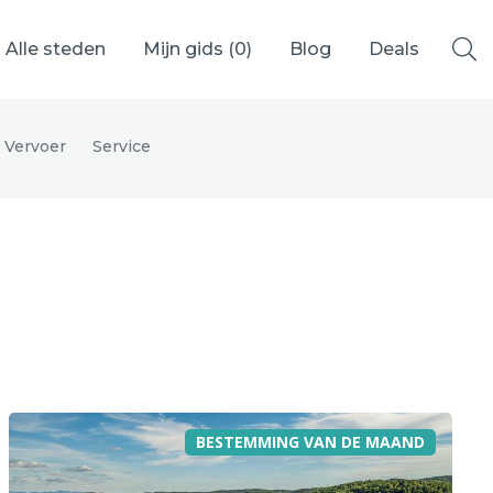
Alle steden
Mijn gids (
0
)
Blog
Deals
Vervoer
Service
Ålesund
Berlijn
Mechelen
Venetië
adrid
Vancouver
BESTEMMING VAN DE MAAND