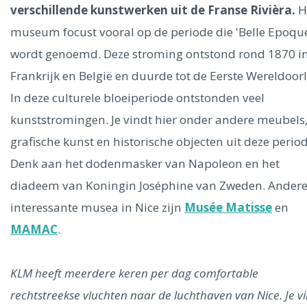
Ålesund
verschillende kunstwerken uit de Franse Rivièra.
H
museum focust vooral op de periode die 'Belle Epoqu
Parijs
Tokio
Amsterdam
Barcelona
Dubai
Milaan
wordt genoemd. Deze stroming ontstond rond 1870 i
Singapore
Rome
Berlijn
Mechelen
Venetië
Florence
Frankrijk en België en duurde tot de Eerste Wereldoorl
Dublin
Hong Kong
München
Wenen
Budapest
Bangk
In deze culturele bloeiperiode ontstonden veel
Madrid
Vancouver
kunststromingen. Je vindt hier onder andere meubels
Alles bekijken
grafische kunst en historische objecten uit deze period
Denk aan het dodenmasker van Napoleon en het
diadeem van Koningin Joséphine van Zweden. Ander
interessante musea in Nice zijn
Musée Matisse
en
MAMAC
.
KLM heeft meerdere keren per dag comfortable
rechtstreekse vluchten naar de luchthaven van Nice. Je v