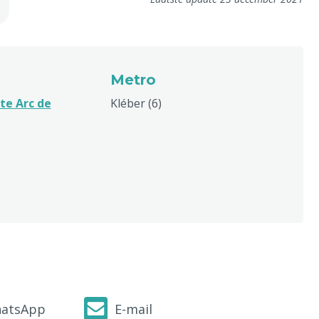
Metro
te Arc de
Kléber (6)
atsApp
E-mail