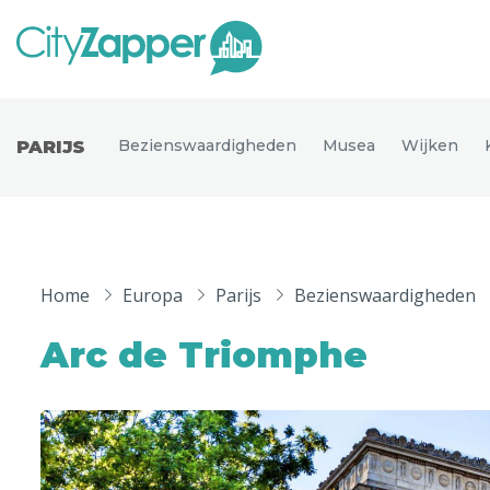
Alle ste
Alle steden
Bezienswaardigheden
Musea
Wijken
PARIJS
Nederland
België
Duitsland
Phoen
Europa
Home
Europa
Parijs
Bezienswaardigheden
Parijs
Tokio
Noord-Amerika
Arc de Triomphe
Florence
Dubli
Azië
Alles bekijken
Andere wereldsteden
Uitgelichte bestemmingen