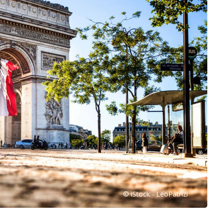
© iStock - LeoPatrizi