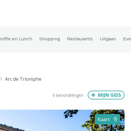
den
Koffie en Lunch
Shopping
Restaurants
Uitgaan
Ev
ix
Dresden
Arc de Triomphe
Amsterdam
Barcelona
Dubai
Milaan
Singapore
Rome
MIJN GIDS
0 beoordelingen
n
Hong Kong
München
Wenen
Budapest
Bangkok
M
Kaart