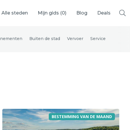
Alle steden
Mijn gids (
0
)
Blog
Deals
enementen
Buiten de stad
Vervoer
Service
Ålesund
Berlijn
Mechelen
Venetië
adrid
Vancouver
BESTEMMING VAN DE MAAND