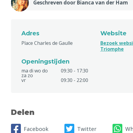
Geschreven door Bianca van der Ham
Adres
Website
Place Charles de Gaulle
Bezoek websi
Triomphe
Openingstijden
ma di wo do
09:30 - 17:30
za zo
vr
09:30 - 22:00
Delen
Facebook
Twitter
Wh