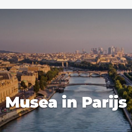
den
ix
Dresden
Musea in Parijs
Amsterdam
Barcelona
Dubai
Milaan
Singapore
Rome
n
Hong Kong
München
Wenen
Budapest
Bangkok
M