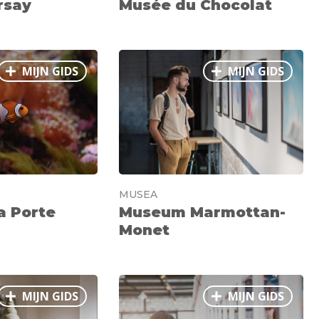
rsay
Musée du Chocolat
MIJN GIDS
MIJN GIDS
MUSEA
la Porte
Museum Marmottan-
Monet
MIJN GIDS
MIJN GIDS