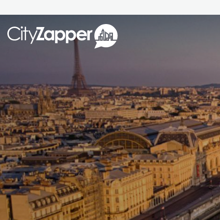
Alle ste
Alle steden
Nederland
België
Duitsland
Phoen
Europa
Parijs
Tokio
Noord-Amerika
Florence
Dubli
Azië
Alles bekijken
Andere wereldsteden