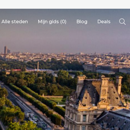
Alle steden
Mijn gids (
0
)
Blog
Deals
Ålesund
Berlijn
Mechelen
Venetië
adrid
Vancouver