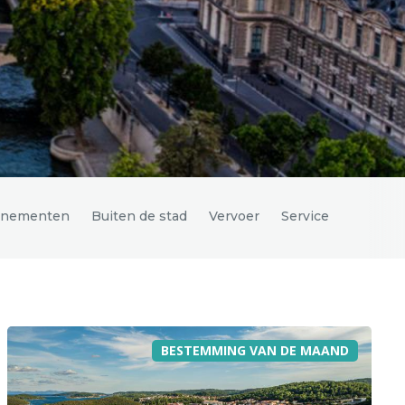
enementen
Buiten de stad
Vervoer
Service
BESTEMMING VAN DE MAAND