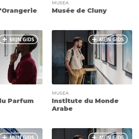
MUSEA
'Orangerie
Musée de Cluny
MIJN GIDS
MIJN GIDS
MUSEA
du Parfum
Institute du Monde
Arabe
MIJN GIDS
MIJN GIDS