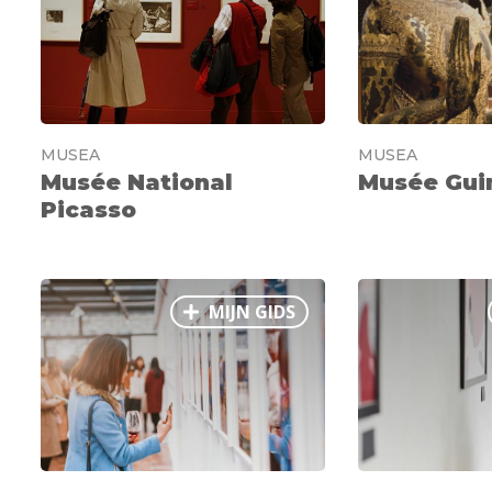
MUSEA
MUSEA
Musée National
Musée Gui
Picasso
MIJN GIDS