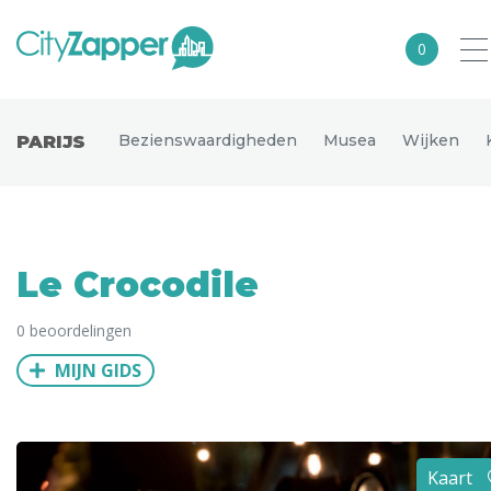
0
Alle steden
Bezienswaardigheden
Musea
Wijken
PARIJS
Nederland
België
Duitsland
Le Crocodile
Europa
0 beoordelingen
Noord-Amerika
MIJN GIDS
Azië
Andere wereldsteden
Uitgelichte bestemmingen
Kaart