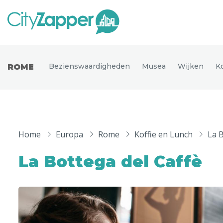
Alle ste
Alle steden
Bezienswaardigheden
Musea
Wijken
K
ROME
Nederland
België
Duitsland
Phoen
Europa
Home
Europa
Rome
Koffie en Lunch
La B
Parijs
Tokio
Noord-Amerika
La Bottega del Caffè
Florence
Dubli
Azië
Alles bekijken
Andere wereldsteden
Uitgelichte bestemmingen