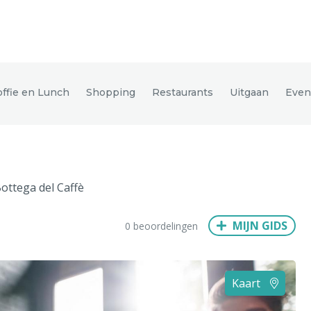
den
offie en Lunch
Shopping
Restaurants
Uitgaan
Eve
ix
Dresden
ottega del Caffè
Amsterdam
Barcelona
Dubai
Milaan
Singapore
Rome
MIJN GIDS
0 beoordelingen
n
Hong Kong
München
Wenen
Budapest
Bangkok
M
Kaart