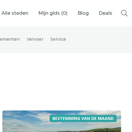
Alle steden
Mijn gids (
0
)
Blog
Deals
nementen
Vervoer
Service
Ålesund
Berlijn
Mechelen
Venetië
adrid
Vancouver
BESTEMMING VAN DE MAAND