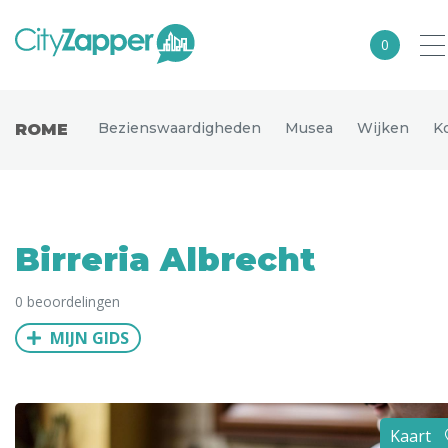
0
Alle steden
Bezienswaardigheden
Musea
Wijken
K
ROME
Nederland
België
Duitsland
Birreria Albrecht
Europa
0 beoordelingen
Noord-Amerika
MIJN GIDS
Azië
Andere wereldsteden
Uitgelichte bestemmingen
Kaart