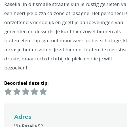
Ålesund
Rasella. In dit smalle straatje kun je rustig genieten v
een heerlijke pizza calzone of lasagne. Het personeel i
Parijs
Tokio
Amsterdam
Barcelona
Dubai
Milaan
ontzettend vriendelijk en geeft je aanbevelingen van
Singapore
Rome
Berlijn
Mechelen
Venetië
Florence
gerechten en desserts. Je kunt hier zowel binnen als
Dublin
Hong Kong
München
Wenen
Budapest
Bangk
buiten eten. Tip: ga met mooi weer op het schattige, k
Madrid
Vancouver
terrasje buiten zitten. Je zit hier net buiten de toeristis
Alles bekijken
drukte, maar toch dichtbij de plekken die je wilt
bezoeken!
Beoordeel deze tip:
Adres
Via Rasella 52