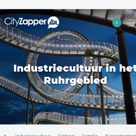
0
Alle steden
Nederland
België
Industriecultuur in he
Duitsland
Ruhrgebied
Europa
Noord-Amerika
Azië
Andere wereldsteden
Industriecultuur
Fietsen
Familie
Evenemente