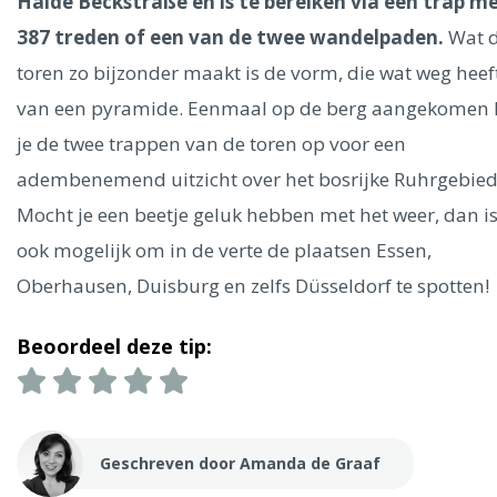
Ålesund
Halde Beckstraße en is te bereiken via een trap m
387 treden of een van de twee wandelpaden.
Wat 
toren zo bijzonder maakt is de vorm, die wat weg heef
Parijs
Tokio
Amsterdam
Barcelona
Dubai
Milaan
Singapore
Rome
Berlijn
Mechelen
Venetië
Florence
van een pyramide. Eenmaal op de berg aangekomen 
Dublin
Hong Kong
München
Wenen
Budapest
Bangk
je de twee trappen van de toren op voor een
Madrid
Vancouver
adembenemend uitzicht over het bosrijke Ruhrgebied
Alles bekijken
Mocht je een beetje geluk hebben met het weer, dan is
ook mogelijk om in de verte de plaatsen Essen,
Oberhausen, Duisburg en zelfs Düsseldorf te spotten!
Beoordeel deze tip:
Geschreven door Amanda de Graaf