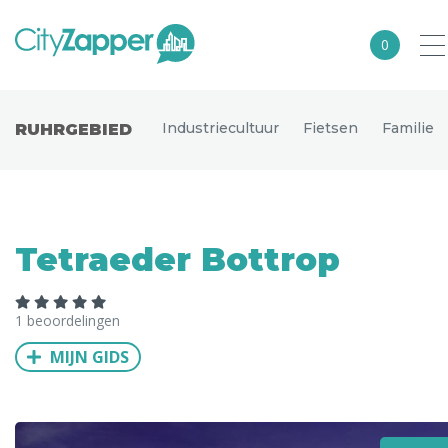
0
Alle steden
Industriecultuur
Fietsen
Familie
RUHRGEBIED
Nederland
België
Duitsland
Tetraeder Bottrop
Europa
Noord-Amerika
1 beoordelingen
Azië
MIJN GIDS
Andere wereldsteden
Uitgelichte bestemmingen